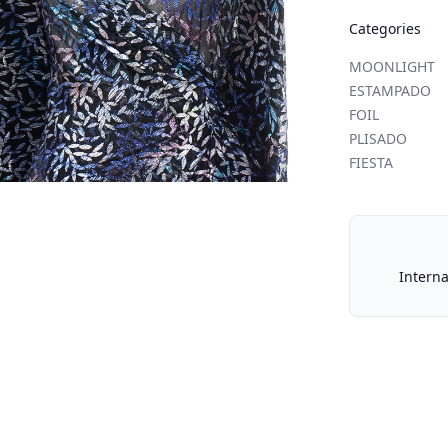
Categories
MOONLIGHT
ESTAMPADO
FOIL
PLISADO
FIESTA
Our Policies
Interna