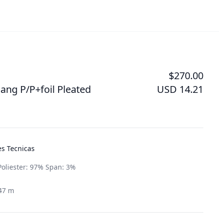
$270.00
ng P/P+foil Pleated
USD 14.21
es Tecnicas
Poliester: 97% Span: 3%
d
.47 m