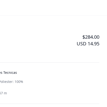
$284.00
USD 14.95
es Tecnicas
oliester: 100%
d
.67 m